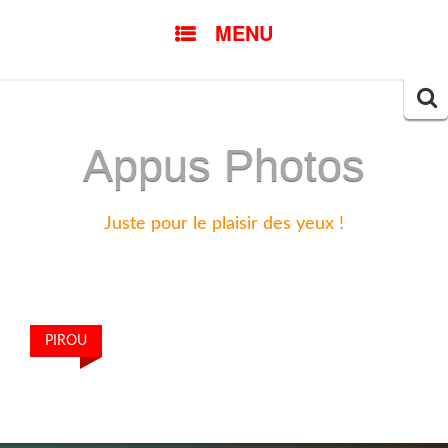
SKIP
MENU
TO
CONTENT
Searc
for:
Appus Photos
Juste pour le plaisir des yeux !
PIROU