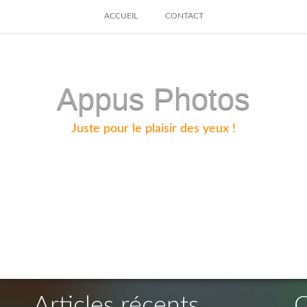
SKIP
ACCUEIL
CONTACT
TO
CONTENT
Appus Photos
Juste pour le plaisir des yeux !
Articles récents
C