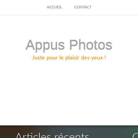
SKIP
ACCUEIL
CONTACT
TO
CONTENT
Appus Photos
Juste pour le plaisir des yeux !
Articles récents
C