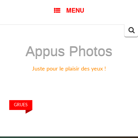
SKIP
MENU
TO
CONTENT
Searc
for:
Appus Photos
Juste pour le plaisir des yeux !
GRUES