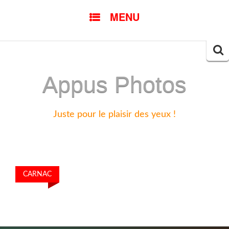
SKIP
MENU
TO
CONTENT
Searc
for:
Appus Photos
Juste pour le plaisir des yeux !
CARNAC