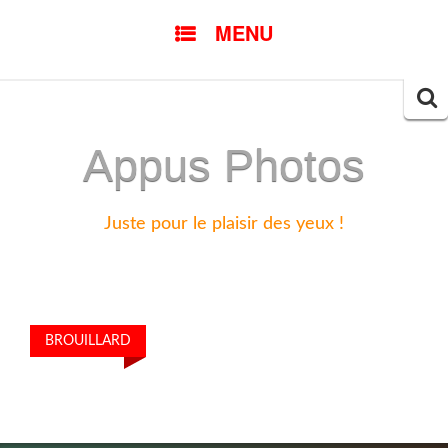
SKIP
MENU
TO
CONTENT
Searc
for:
Appus Photos
Juste pour le plaisir des yeux !
BROUILLARD