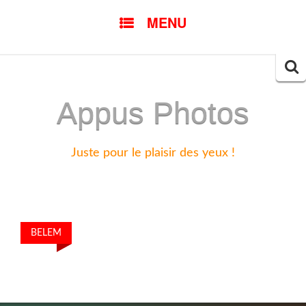
SKIP
MENU
TO
CONTENT
Searc
for:
Appus Photos
Juste pour le plaisir des yeux !
BELEM