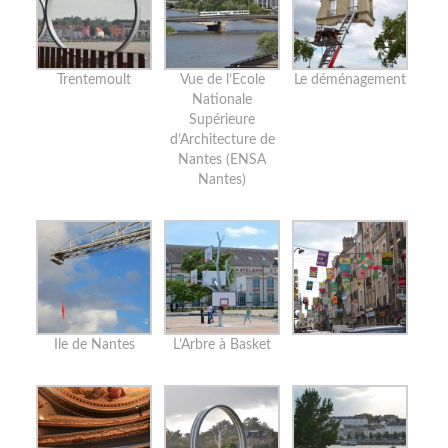
Trentemoult
Vue de l’Ecole
Le déménagement
Nationale
Supérieure
d’Architecture de
Nantes (ENSA
Nantes)
Ile de Nantes
L’Arbre à Basket