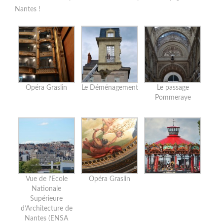
Nantes !
Opéra Graslin
Le Déménagement
Le passage
Pommeraye
Vue de l’Ecole
Opéra Graslin
Nationale
Supérieure
d’Architecture de
Nantes (ENSA