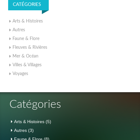
CATÉGORIES
Arts & Histoires
Autres
Faune & Flore
Fleuves & Rivières
Mer & Océan
Villes & Villages
Voyages
Catégories
Arts & Histoires
(5)
Autres
(3)
Faune & Flore
(8)