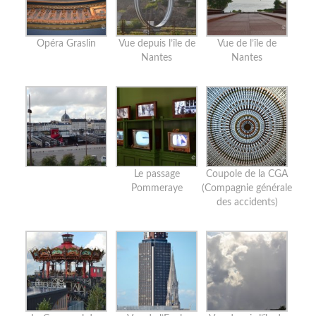
Opéra Graslin
Vue depuis l’île de
Vue de l’île de
Nantes
Nantes
Le passage
Coupole de la CGA
Pommeraye
(Compagnie générale
des accidents)