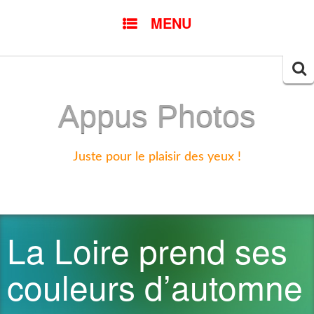
SKIP
MENU
TO
CONTENT
Searc
for:
Appus Photos
Juste pour le plaisir des yeux !
La Loire prend ses
couleurs d’automne